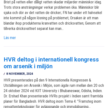
Brist på vatten eller dåligt vatten skadar miljarder människor idag.
Trots stora ansträngningar verkar problemen öka. Människor blir
sjuka och dör av det vatten de dricker; FN har under ett halvsekel
inte kommit på någon lösning på problemet; Orsaken är att man
blandar ihop produkterna kranvatten och dricksvatten; Genom att
tillverka dricksvattnet separat kan man…
Läs mer
HVR deltog i internationell kongress
om arsenik i miljön
8 NOVEMBER, 2024
HVR presenterades på den 9 Internationella Kongressen &
Utställningen om Arsenik i Miljön, som ägde rum mellan den 20 och
24 oktober 2024 vid KIIT University i Bhubaneswar, Odisha, Indien.
Dr. Ershad Khan presenterade HVRs projekt i Indien samt framtida
planer för Bangladesh. HVR deltog inom Tema 4: ”Framsteg inom
renvattenteknologier för avlägsnande och immobilisering…