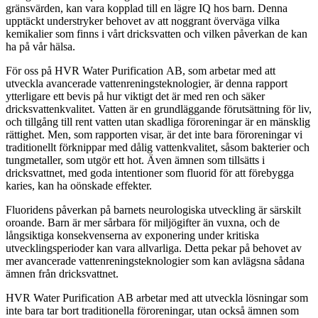
gränsvärden, kan vara kopplad till en lägre IQ hos barn. Denna
upptäckt understryker behovet av att noggrant överväga vilka
kemikalier som finns i vårt dricksvatten och vilken påverkan de kan
ha på vår hälsa.
För oss på HVR Water Purification AB, som arbetar med att
utveckla avancerade vattenreningsteknologier, är denna rapport
ytterligare ett bevis på hur viktigt det är med ren och säker
dricksvattenkvalitet. Vatten är en grundläggande förutsättning för liv,
och tillgång till rent vatten utan skadliga föroreningar är en mänsklig
rättighet. Men, som rapporten visar, är det inte bara föroreningar vi
traditionellt förknippar med dålig vattenkvalitet, såsom bakterier och
tungmetaller, som utgör ett hot. Även ämnen som tillsätts i
dricksvattnet, med goda intentioner som fluorid för att förebygga
karies, kan ha oönskade effekter.
Fluoridens påverkan på barnets neurologiska utveckling är särskilt
oroande. Barn är mer sårbara för miljögifter än vuxna, och de
långsiktiga konsekvenserna av exponering under kritiska
utvecklingsperioder kan vara allvarliga. Detta pekar på behovet av
mer avancerade vattenreningsteknologier som kan avlägsna sådana
ämnen från dricksvattnet.
HVR Water Purification AB arbetar med att utveckla lösningar som
inte bara tar bort traditionella föroreningar, utan också ämnen som