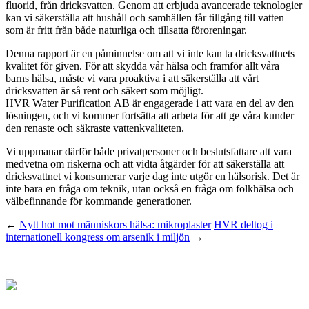
fluorid, från dricksvatten. Genom att erbjuda avancerade teknologier
kan vi säkerställa att hushåll och samhällen får tillgång till vatten
som är fritt från både naturliga och tillsatta föroreningar.
Denna rapport är en påminnelse om att vi inte kan ta dricksvattnets
kvalitet för given. För att skydda vår hälsa och framför allt våra
barns hälsa, måste vi vara proaktiva i att säkerställa att vårt
dricksvatten är så rent och säkert som möjligt.
HVR Water Purification AB är engagerade i att vara en del av den
lösningen, och vi kommer fortsätta att arbeta för att ge våra kunder
den renaste och säkraste vattenkvaliteten.
Vi uppmanar därför både privatpersoner och beslutsfattare att vara
medvetna om riskerna och att vidta åtgärder för att säkerställa att
dricksvattnet vi konsumerar varje dag inte utgör en hälsorisk. Det är
inte bara en fråga om teknik, utan också en fråga om folkhälsa och
välbefinnande för kommande generationer.
←
Nytt hot mot människors hälsa: mikroplaster
HVR deltog i
internationell kongress om arsenik i miljön
→