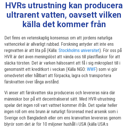
HVRs utrustning kan producera
ultrarent vatten, oavsett vilken
källa det kommer från
Det finns en vetenskaplig konsensus om att jordens naturliga
vattencirkel är allvarligt rubbad. Forskning antyder att inte ens
regnvatten är att lita på (Källa:
Stockholms universitet
). För oss på
HVR är det även meningslöst att vända oss till plastflaskor för att
släcka törsten. Det är varken hälsosamt att få i sig mikroplast till i
genomsnitt ett kreditkort i veckan (Källa NGO:
WWF
) som vi gör
omedvetet eller hållbart att förpacka, lagra och transportera
färskvatten över långa avstånd.
Vi anser att färskvatten ska produceras och levereras nära där
människor bor på ett decentraliserat sätt. Med HVR-utrustning
spelar det ingen roll vart vattnet kommer ifrån. Det spelar heller
ingen roll om ens brunn är naturligt förorenad med arsenik som i
Sverige och Bangladesh eller om ens kranvatten levereras genom
blyrör som det är för 10 miljoner hushåll i USA (källa USA:s