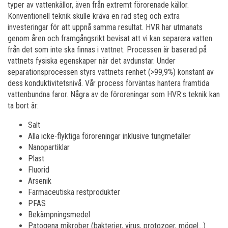
typer av vattenkällor, även från extremt förorenade källor.
Konventionell teknik skulle kräva en rad steg och extra
investeringar för att uppnå samma resultat. HVR har utmanats
genom åren och framgångsrikt bevisat att vi kan separera vatten
från det som inte ska finnas i vattnet. Processen är baserad på
vattnets fysiska egenskaper när det avdunstar. Under
separationsprocessen styrs vattnets renhet (>99,9%) konstant av
dess konduktivitetsnivå. Vår process förväntas hantera framtida
vattenbundna faror. Några av de föroreningar som HVR:s teknik kan
ta bort är:
Salt
Alla icke-flyktiga föroreningar inklusive tungmetaller
Nanopartiklar
Plast
Fluorid
Arsenik
Farmaceutiska restprodukter
PFAS
Bekämpningsmedel
Patogena mikrober (bakterier, virus, protozoer, mögel…)